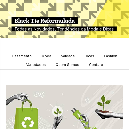
Black Tie Reformulada
Todas as Novidades, Tendências da Moda e Dicas
Casamento
Moda
Vaidade
Dicas
Fashion
Variedades
Quem Somos
Contato