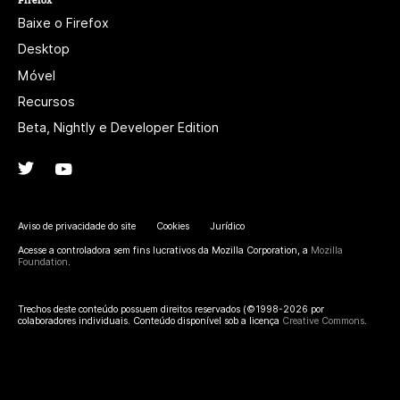
Baixe o Firefox
Desktop
Móvel
Recursos
Beta, Nightly e Developer Edition
Twitter
(@firefox)
YouTube
(firefoxchannel)
Aviso de privacidade do site
Cookies
Jurídico
Acesse a controladora sem fins lucrativos da Mozilla Corporation, a
Mozilla
Foundation
.
Trechos deste conteúdo possuem direitos reservados (©1998-2026 por
colaboradores individuais. Conteúdo disponível sob a licença
Creative Commons
.