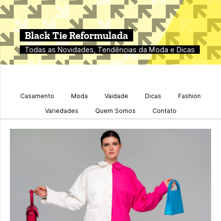
Black Tie Reformulada
Todas as Novidades, Tendências da Moda e Dicas
Casamento
Moda
Vaidade
Dicas
Fashion
Variedades
Quem Somos
Contato