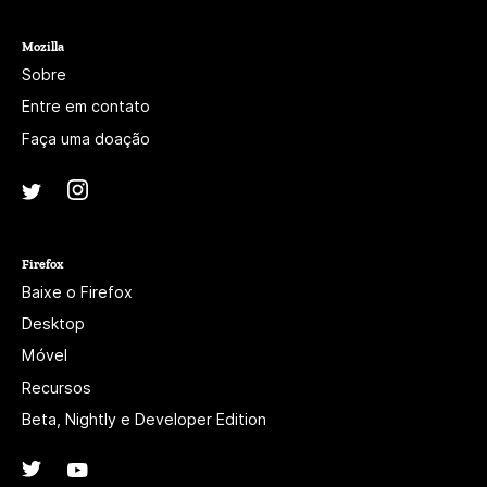
Mozilla
Sobre
Entre em contato
Faça uma doação
Instagram
(@mozillagram)
Twitter
(@mozilla)
Firefox
Baixe o Firefox
Desktop
Móvel
Recursos
Beta, Nightly e Developer Edition
Twitter
(@firefox)
YouTube
(firefoxchannel)