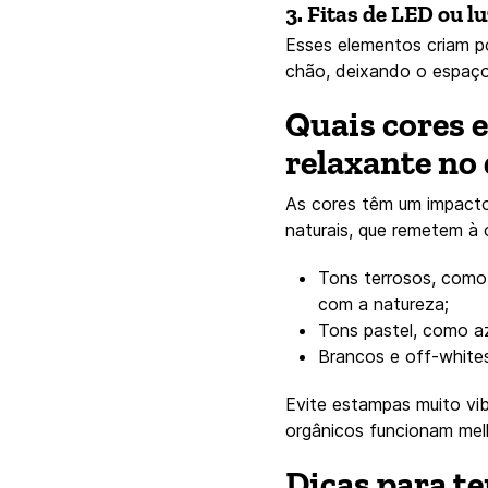
3. Fitas de LED ou lu
Esses elementos criam po
chão, deixando o espaço
Quais cores 
relaxante no
As cores têm um impacto
naturais, que remetem à c
Tons terrosos, como
com a natureza;
Tons pastel, como az
Brancos e off-whites
Evite estampas muito vib
orgânicos funcionam melh
Dicas para t