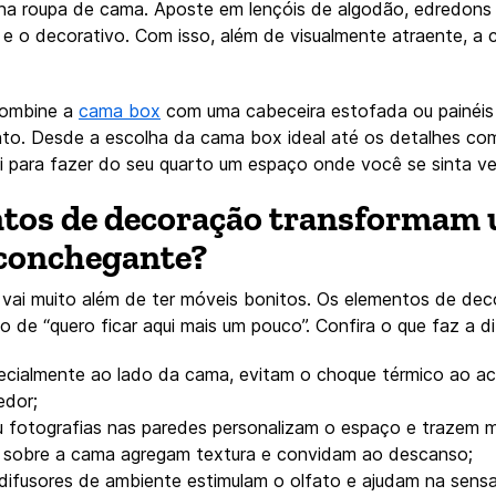
r na roupa de cama. Aposte em lençóis de algodão, edredons
 e o decorativo. Com isso, além de visualmente atraente, a
Combine a
cama box
com uma cabeceira estofada ou painéis 
to. Desde a escolha da cama box ideal até os detalhes co
ui para fazer do seu quarto um espaço onde você se sinta 
ntos de decoração transformam
conchegante?
 vai muito além de ter móveis bonitos. Os elementos de dec
o de “quero ficar aqui mais um pouco”. Confira o que faz a d
ecialmente ao lado da cama, evitam o choque térmico ao ac
edor;
u fotografias nas paredes personalizam o espaço e trazem m
 sobre a cama agregam textura e convidam ao descanso;
 difusores de ambiente estimulam o olfato e ajudam na sens