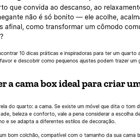
to que convida ao descanso, ao relaxament
gante não é só bonito — ele acolhe, acalma 
as afinal, como transformar um cômodo c
o?
ncontrar 10 dicas práticas e inspiradoras para ter um quart
u favor e descobrir como pequenos ajustes podem trazer um
r a cama box ideal para criar u
la do quarto: a cama. Se existe um móvel que dita o tom do
idade, beleza e conforto, vale a pena considerar a escolha
o e se adapta a diferentes estilos de decoração.
m um bom colchão, compatível com o tamanho da sua cama box