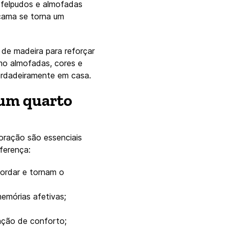
 felpudos e almofadas
 cama se torna um
de madeira para reforçar
mo almofadas, cores e
verdadeiramente em casa.
 um quarto
oração são essenciais
iferença:
ordar e tornam o
emórias afetivas;
ação de conforto;