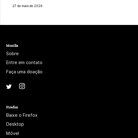
27 de maio de 2026
Mozilla
Sobre
Entre em contato
Faça uma doação
Instagram
(@mozillagram)
Twitter
(@mozilla)
Firefox
Baixe o Firefox
Desktop
Móvel