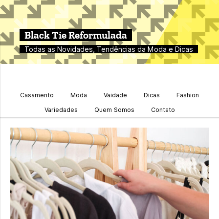
Black Tie Reformulada
Todas as Novidades, Tendências da Moda e Dicas
Casamento
Moda
Vaidade
Dicas
Fashion
Variedades
Quem Somos
Contato