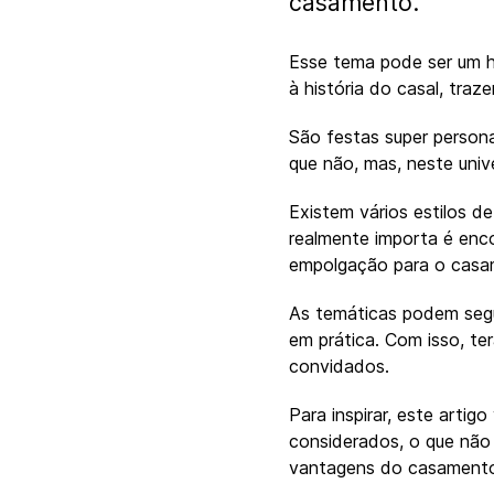
casamento.
Esse tema pode ser um h
à história do casal, tra
São festas super person
que não, mas, neste univ
Existem vários estilos d
realmente importa é enc
empolgação para o casa
As temáticas podem segu
em prática. Com isso, te
convidados.
Para inspirar, este arti
considerados, o que não 
vantagens do casamento 