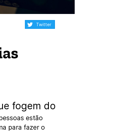
Compartilhar:
Twitter
ias
ue fogem do
 pessoas estão
a para fazer o