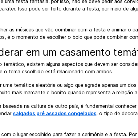
 uma festa fantasia, por isso, não se deve pedir aos conv
ráter. Isso pode ser feito durante a festa, por meio de alg
lher as músicas que vão combinar com a festa e animar o c
tos, é o momento de escolher o bolo que pode combinar com
derar em um casamento temá
 temático, existem alguns aspectos que devem ser consider
e o tema escolhido está relacionado com ambos.
r uma temática aleatória ou algo que agrade apenas um dos 
uito mais marcante e bonito quando representa a relação af
a baseada na cultura de outro país, é fundamental conhece
mendar
salgados pré assados congelados
, o tipo de decor
com o lugar escolhido para fazer a cerimônia e a festa. Por