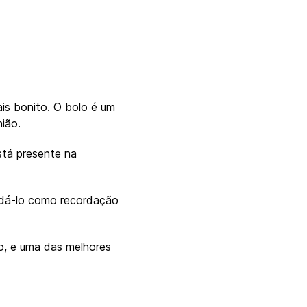
ais bonito. O bolo é um
ião.
tá presente na
ardá-lo como recordação
o, e uma das melhores