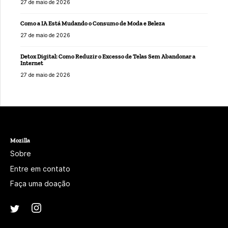
27 de maio de 2026
Como a IA Está Mudando o Consumo de Moda e Beleza
27 de maio de 2026
Detox Digital: Como Reduzir o Excesso de Telas Sem Abandonar a
Internet
27 de maio de 2026
Mozilla
Sobre
Entre em contato
Faça uma doação
Instagram
(@mozillagram)
Twitter
(@mozilla)