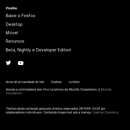
Firefox
Baixe o Firefox
Desktop
Móvel
Recursos
Beta, Nightly e Developer Edition
Twitter
(@firefox)
YouTube
(firefoxchannel)
Aviso de privacidade do site
Cookies
Jurídico
Acesse a controladora sem fins lucrativos da Mozilla Corporation, a
Mozilla
Foundation
.
Trechos deste conteúdo possuem direitos reservados (©1998-2026 por
colaboradores individuais. Conteúdo disponível sob a licença
Creative Commons
.