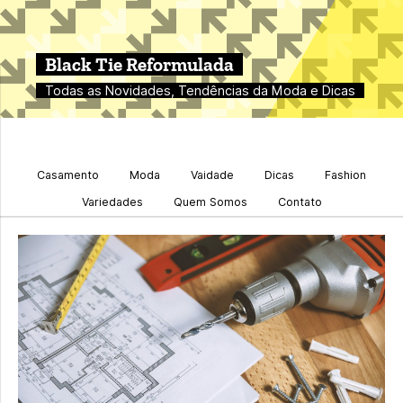
Black Tie Reformulada
Todas as Novidades, Tendências da Moda e Dicas
Casamento
Moda
Vaidade
Dicas
Fashion
Variedades
Quem Somos
Contato