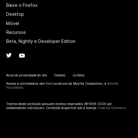
Baixe o Firefox
Desktop
Móvel
Recursos
Beta, Nightly e Developer Edition
Twitter
(@firefox)
YouTube
(firefoxchannel)
Aviso de privacidade do site
Cookies
Jurídico
Acesse a controladora sem fins lucrativos da Mozilla Corporation, a
Mozilla
Foundation
.
Trechos deste conteúdo possuem direitos reservados (©1998-2026 por
colaboradores individuais. Conteúdo disponível sob a licença
Creative Commons
.