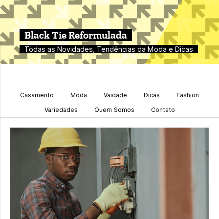
Black Tie Reformulada
Todas as Novidades, Tendências da Moda e Dicas
Casamento
Moda
Vaidade
Dicas
Fashion
Variedades
Quem Somos
Contato