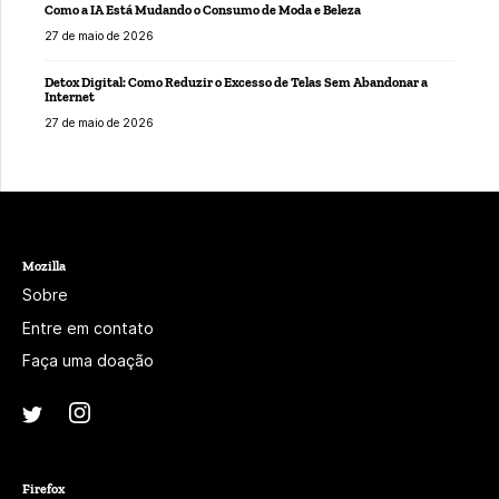
Como a IA Está Mudando o Consumo de Moda e Beleza
27 de maio de 2026
Detox Digital: Como Reduzir o Excesso de Telas Sem Abandonar a
Internet
27 de maio de 2026
Mozilla
Sobre
Entre em contato
Faça uma doação
Instagram
(@mozillagram)
Twitter
(@mozilla)
Firefox