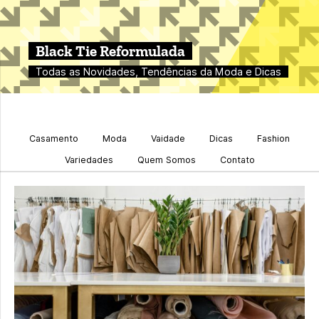
Black Tie Reformulada
Todas as Novidades, Tendências da Moda e Dicas
Casamento
Moda
Vaidade
Dicas
Fashion
Variedades
Quem Somos
Contato