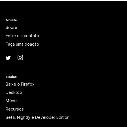
Mozilla
Sobre
Entre em contato
Faça uma doação
Instagram
(@mozillagram)
Twitter
(@mozilla)
Firefox
Baixe o Firefox
Desktop
Móvel
Recursos
Beta, Nightly e Developer Edition