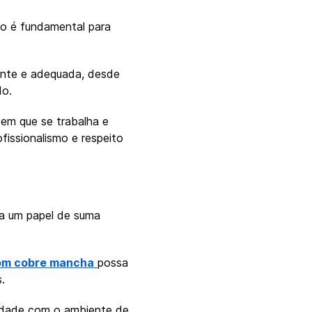
lho é fundamental para
ante e adequada, desde
do.
 em que se trabalha e
fissionalismo e respeito
a um papel de suma
om cobre mancha
possa
.
midade com o ambiente de