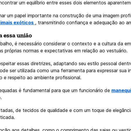
ncontrar um equilíbrio entre esses dois elementos aparente
 um papel importante na construção de uma imagem profis
nimais exóticos
, transmitindo confiança e adequação ao am
a essa união
abalho, é necessário considerar o contexto e a cultura da 
as próprias normas e expectativas em relação ao vestuário.
speitar essas diretrizes, adaptando seu estilo pessoal dentr
de ser utilizada como uma ferramenta para expressar sua in
 e respeito ao ambiente profissional.
equadas é fundamental para que um funcionário de
manequi
.
tadas, de tecidos de qualidade e com um toque de elegânci
ticada.
enção aos detalhes, como o comprimento das saias ou vestid