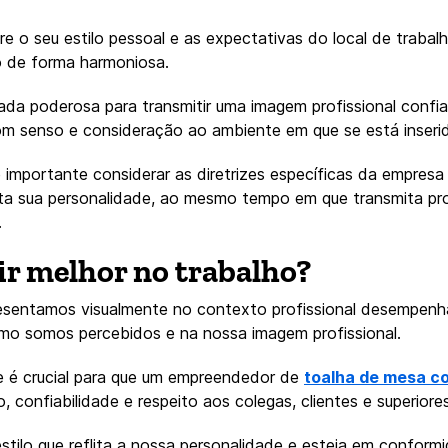
tre o seu estilo pessoal e as expectativas do local de traba
o de forma harmoniosa.
ada poderosa para transmitir uma imagem profissional confi
om senso e consideração ao ambiente em que se está inseri
mportante considerar as diretrizes específicas da empresa
lita sua personalidade, ao mesmo tempo em que transmita pro
.
ir melhor no trabalho?
esentamos visualmente no contexto profissional desempenh
mo somos percebidos e na nossa imagem profissional.
 é crucial para que um empreendedor de
toalha de mesa c
o, confiabilidade e respeito aos colegas, clientes e superiores
stilo que reflita a nossa personalidade e esteja em confor