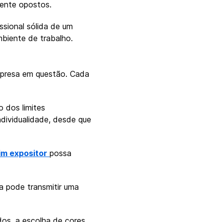
mente opostos.
sional sólida de um
biente de trabalho.
empresa em questão. Cada
o dos limites
dividualidade, desde que
m expositor
possa
a pode transmitir uma
os, a escolha de cores