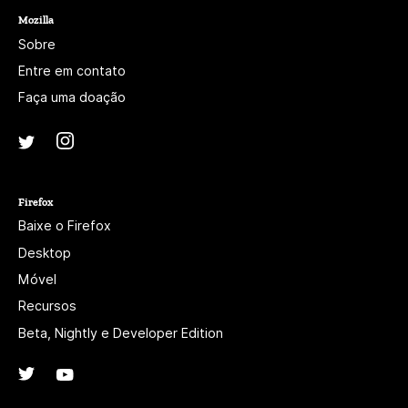
Mozilla
Sobre
Entre em contato
Faça uma doação
Instagram
(@mozillagram)
Twitter
(@mozilla)
Firefox
Baixe o Firefox
Desktop
Móvel
Recursos
Beta, Nightly e Developer Edition
Twitter
(@firefox)
YouTube
(firefoxchannel)