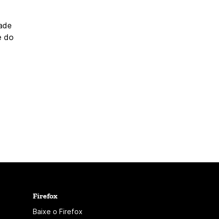
dade
e do
Firefox
Baixe o Firefox