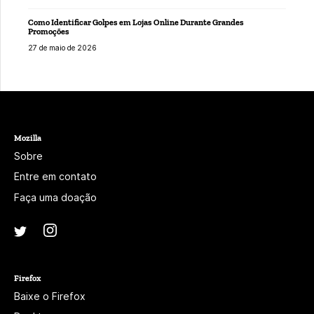
Como Identificar Golpes em Lojas Online Durante Grandes
Promoções
27 de maio de 2026
Mozilla
Sobre
Entre em contato
Faça uma doação
Instagram
(@mozillagram)
Twitter
(@mozilla)
Firefox
Baixe o Firefox